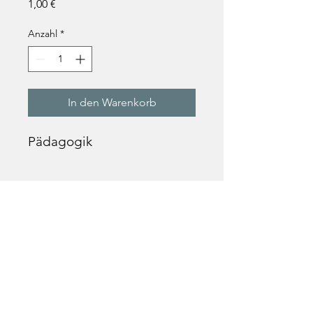
Preis
1,00 €
Anzahl
*
In den Warenkorb
Pädagogik
Text
„Der wirkliche Erziehungskünstler darf
nicht denken, daß die, welche da vor
ihm sitzen, nur ebenso gescheit sein
müssten als er.“
Rudolf Steiner, Vortrag vom ..., GA
304a, S. 119