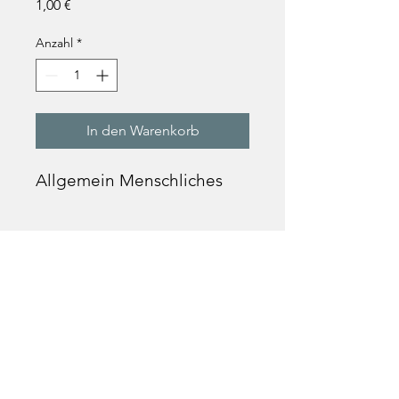
Preis
1,00 €
Anzahl
*
In den Warenkorb
Allgemein Menschliches
Text
»Leben in der Liebe zum
Handeln,und Lebenlassen im
Verständnisse des fremden Wollens
ist die Grundmaxime des freien
Menschen.«