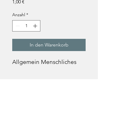
Preis
1,00 €
Anzahl
*
In den Warenkorb
Allgemein Menschliches
Text
„Je mehr sich ein Mensch die
Beweglichkeit der Begriffe erhält,
desto mehr Verständnis wird er dem
anderen Menschen
entgegenbringen.“